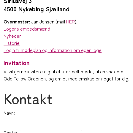
Siriusvej 3
4500 Nykøbing Sjælland
Overmester:
Jan Jensen (mail
HER
).
Logens embedsmænd
Nyheder
Historie
Login til mødeplan og information om egen loge
Invitation
Vi vil gerne invitere dig til et uformelt møde, til en snak om
Odd Fellow Ordenen, og om et medlemskab er noget for dig.
Kontakt
Navn:
Postnr.: